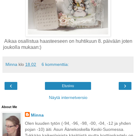
Aikaa osallistua haasteeseen on huhtikuun 8. päivään joten
joukolla mukaan:)
Minna
klo
18.02
6 kommenttia:
‹
›
Etusivu
Näytä internetversio
About Me
Minna
Olen kuuden tytön (-94, -96, -98, -00, -04, -12 ja yhden
pojan -10) äiti. Asun Äänekoskella Keski-Suomessa.
Tykkään kaikenlaisista käsitöistä,mutta korttiaskartelu on