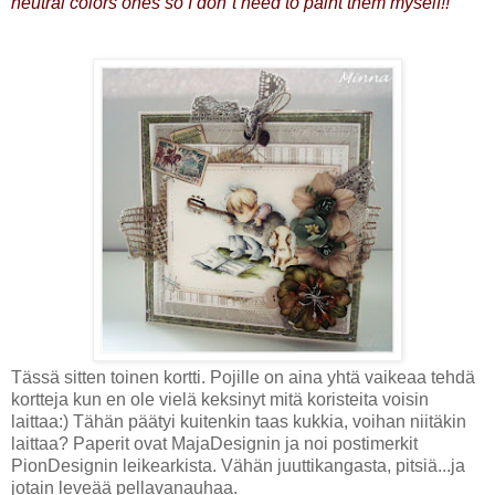
neutral colors ones so I don`t need to paint them myself!!
Tässä sitten toinen kortti. Pojille on aina yhtä vaikeaa tehdä
kortteja kun en ole vielä keksinyt mitä koristeita voisin
laittaa:) Tähän päätyi kuitenkin taas kukkia, voihan niitäkin
laittaa? Paperit ovat MajaDesignin ja noi postimerkit
PionDesignin leikearkista. Vähän juuttikangasta, pitsiä...ja
jotain leveää pellavanauhaa.