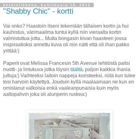
keskiviikkona, huhtikuuta 18, 2012
"Shabby Chic" - kortti
Vai onko? Haastoin itseni tekemään tällaisen kortin ja hui
kauhistus, värimaailma tuntui kyllä niin vieraalta kortin
valmistuttua jotta... Mutta bongasin kivan haasteen jossa
inspiraatioksi annettu kuva oli niin nätti että oli ihan pakko
yrittää:)
Paperit ovat Melissa Francesin 5th Avenue lehtiöstä paitsi
nuotti- ja lintukuva jotka löysin
täältä
, paljon kaikkia ihania
juttuja:) Vaihteeksi laitoin nappeja koristeeksi, niitä kun tulee
tosi harvoin käytettyä. Jouduin kyllä maalaamaan ne kun en
omistanut valkoisia enkä vaaleanpunaisia kuin myös
aaltopahvin joka oli alunperin ruskea:)