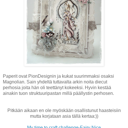
Paperit ovat PionDesignin ja kukat suurimmaksi osaksi
Magnolian. Sain yhdeltä tuttavalta arkin noita diecut
perhosia joita hän oli teettänyt kokeeksi. Hyvin kestää
ainakin tuon struktuuripastan millä päällystin perhosen.
Pitkään aikaan en ole myöskään osallistunut haasteisiin
mutta korjataan asia tällä kertaa:))
My time to craft challenge-Fairy Nice