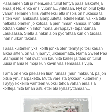
Pääsiäinen tuli ja meni..eikä tullut tehtyä pääsiäiskortteja
enää:)) No, ehkä ensi vuonna... yritetään. Nyt on ollut kyllä
vähän sellainen fiilis vaihteeksi että inspis on hukassa tai
sitten vain iänikuista ajanpuutetta..edelleenkin, vaikka tällä
hetkellä olenkin jo kotosalla pienimmän kanssa. Innolla
odotan kuitenkin Intohimona Skräppäys- tapahtumaa
Laukaassa. Siellä ainakin aion pyörähtää kun on tuossa
ihan nurkan takana.
Tässä kuitenkin yksi kortti jonka olen tehnyt jo tosi kauan
aikaa sitten, on vain jäänyt julkaisematta. Nämä Sweet Pea
Stampsin leimat ovat niin kauniita kaikki ja taas on tullut
uusia ihania leimoja kun kävin vilaisemassa sivuja.
Tämä on ehkä pikkasen liian runsas (mun makuun), paljon
pitsiä ym.. härpäkettä. Mutta väreistä tykkään kuitenkin:)
Täytyy kokeilla vaihteen vuoksi tehdä vähän erilaisia
kortteja mitä tähän asti, ettei ala kyllästyttämään...