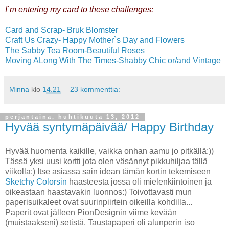
I`m entering my card to these challenges:
Card and Scrap- Bruk Blomster
Craft Us Crazy- Happy Mother`s Day and Flowers
The Sabby Tea Room-Beautiful Roses
Moving ALong With The Times-Shabby Chic or/and Vintage
Minna
klo
14.21
23 kommenttia:
perjantaina, huhtikuuta 13, 2012
Hyvää syntymäpäivää/ Happy Birthday
Hyvää huomenta kaikille, vaikka onhan aamu jo pitkällä:))
Tässä yksi uusi kortti jota olen väsännyt pikkuhiljaa tällä
viikolla:) Itse asiassa sain idean tämän kortin tekemiseen
Sketchy Colorsin
haasteesta jossa oli mielenkiintoinen ja
oikeastaan haastavakin luonnos:) Toivottavasti mun
paperisuikaleet ovat suurinpiirtein oikeilla kohdilla...
Paperit ovat jälleen PionDesignin viime kevään
(muistaakseni) setistä. Taustapaperi oli alunperin iso