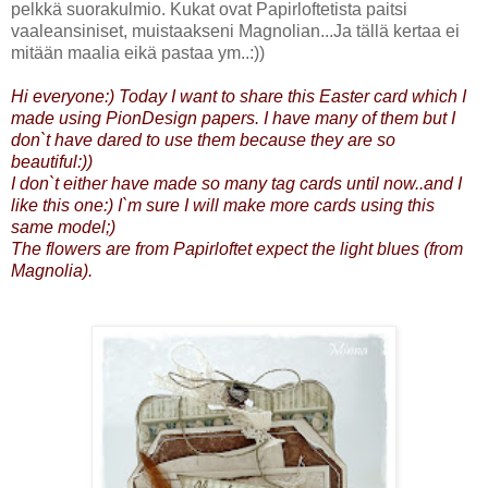
pelkkä suorakulmio. Kukat ovat Papirloftetista paitsi
vaaleansiniset, muistaakseni Magnolian...Ja tällä kertaa ei
mitään maalia eikä pastaa ym..:))
Hi everyone:) Today I want to share this Easter card which I
made using PionDesign papers. I have many of them but I
don`t have dared to use them because they are so
beautiful:))
I don`t either have made so many tag cards until now..and I
like this one:) I`m sure I will make more cards using this
same model;)
The flowers are from Papirloftet expect the light blues (from
Magnolia).