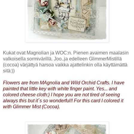
Kukat ovat Magnolian ja WOC:n. Pienen avaimen maalasin
valkoisella sormivärillä. Joo..ja edelleen GlimmerMistillä
(cocoa) värjättyä harsoa vaikka ajattelinkin olla käyttämättä
sitä:))
Flowers are from MAgnolia and Wild Orchid Crafts. I have
painted that little key with white finger paint. Yes... and
colored cheese cloth:) I hope you are not tired of seeing
always this but it´s so wonderful!! For this card I colored it
with Glimmer Mist (Cocoa).