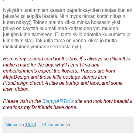
Nykyään useimmiten kasaan paperit käyttäen nitojaa kun en
jaksa/viitsi teipillä läärätä. Niin myös tämän kortin niitasin
kuten näkyy:) Toinen mainio kikka minkä hoksasin yksi
päivä on käyttää kuumaliimaa koristeiden ym. muiden
juttujen kiinnittämiseen. Ei tartte kyllä odotella kuivumista ja
kiinnittymistä:) Takuulla tämä on vanha kikka jo mutta
meikäläinen ymmärsi sen vasta nyt:)
Here is my second card for the boy. It`s always so difficult to
make a card for the boy, why? I can`t find any
embellishments expect the flowers...Papers are from
MajaDesign and those little postage stamps from
PionDesign diecut. A little bit burlap and lace..and some
linen ribbon.
Please visit in the
StampARTic`s
site and look how beautiful
creations my Dt friends have done
.
Minna
klo
16.30
14 kommenttia: