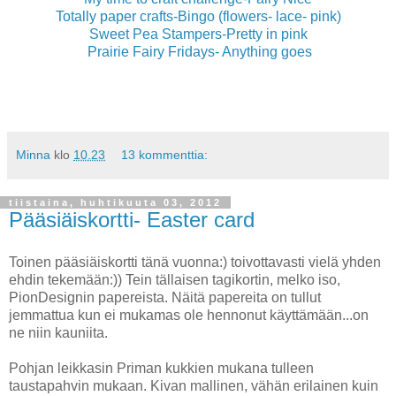
Totally paper crafts-Bingo (flowers- lace- pink)
Sweet Pea Stampers-Pretty in pink
Prairie Fairy Fridays- Anything goes
Minna
klo
10.23
13 kommenttia:
tiistaina, huhtikuuta 03, 2012
Pääsiäiskortti- Easter card
Toinen pääsiäiskortti tänä vuonna:) toivottavasti vielä yhden
ehdin tekemään:)) Tein tällaisen tagikortin, melko iso,
PionDesignin papereista. Näitä papereita on tullut
jemmattua kun ei mukamas ole hennonut käyttämään...on
ne niin kauniita.
Pohjan leikkasin Priman kukkien mukana tulleen
taustapahvin mukaan. Kivan mallinen, vähän erilainen kuin