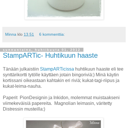
Minna
klo
13.51
6 kommenttia:
sunnuntaina, huhtikuuta 01, 2012
StampARTic- Huhtikuun haaste
Tänään julkaistiin
StampARTicissa
huhtikuun haaste eli tee
synttärikortti tytölle käyttäen jotain bingoriviä:) Minä käytin
kortissani oikeastaan kahtakin eri riviä; kukat-tagi-riipus ja
kukat-leima-nauha.
Paperit PionDesignin ja Inkidon, molemmat muistaakseni
viimekeväisiä papereita. Magnolian leimasin, väritetty
Distressin musteilla:)