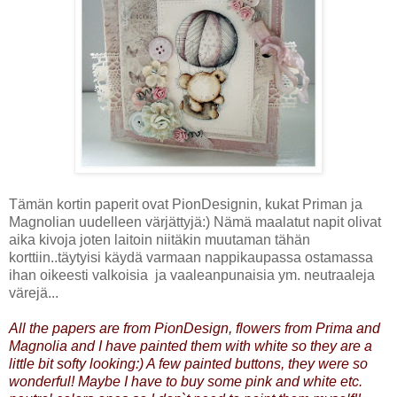
Tämän kortin paperit ovat PionDesignin, kukat Priman ja
Magnolian uudelleen värjättyjä:) Nämä maalatut napit olivat
aika kivoja joten laitoin niitäkin muutaman tähän
korttiin..täytyisi käydä varmaan nappikaupassa ostamassa
ihan oikeesti valkoisia ja vaaleanpunaisia ym. neutraaleja
värejä...
All the papers are from PionDesign, flowers from Prima and
Magnolia and I have painted them with white so they are a
little bit softy looking:) A few painted buttons, they were so
wonderful! Maybe I have to buy some pink and white etc.