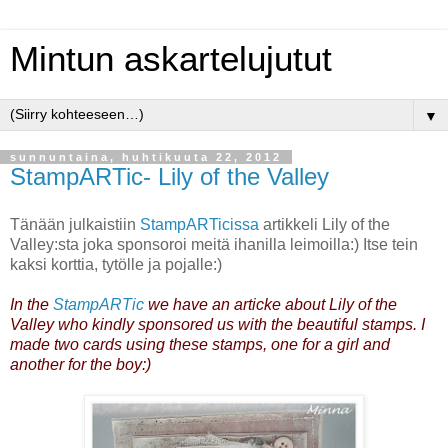
Mintun askartelujutut
▼
sunnuntaina, huhtikuuta 22, 2012
StampARTic- Lily of the Valley
Tänään julkaistiin
StampARTicissa
artikkeli Lily of the
Valley:sta joka sponsoroi meitä ihanilla leimoilla:) Itse tein
kaksi korttia, tytölle ja pojalle:)
In the
StampARTic
we have an articke about Lily of the
Valley who kindly sponsored us with the beautiful stamps. I
made two cards using these stamps, one for a girl and
another for the boy:)