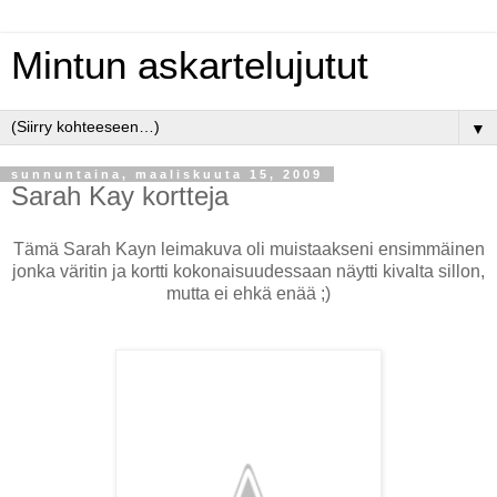
Mintun askartelujutut
▼
sunnuntaina, maaliskuuta 15, 2009
Sarah Kay kortteja
Tämä Sarah Kayn leimakuva oli muistaakseni ensimmäinen
jonka väritin ja kortti kokonaisuudessaan näytti kivalta sillon,
mutta ei ehkä enää ;)